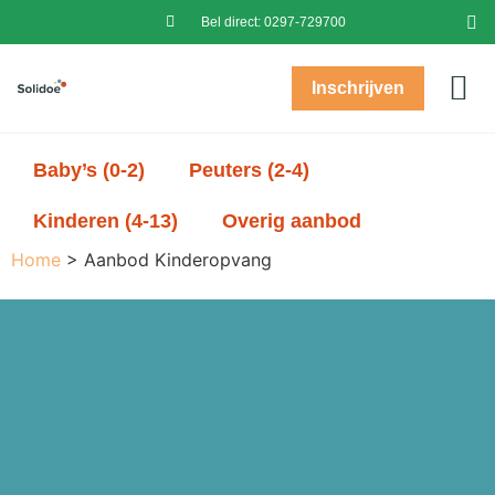
Bel direct:
0297-729700
Inschrijven
Prak
Baby’s (0-2)
Peuters (2-4)
Kinde
Over
Postc
Inl
In
Baby’s (0-2)
Peuters (2-4)
Kinderen (4-13)
Overig aanbod
Home
>
Aanbod Kinderopvang