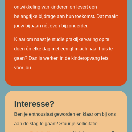
ontwikkeling van kinderen en levert een
belangrijke bijdrage aan hun toekomst. Dat maakt
jouw bijbaan nét even bijzonderder.
Klaar om naast je studie praktijkervaring op te
doen én elke dag met een glimlach naar huis te
gaan? Dan is werken in de kinderopvang iets
voor jou.
Interesse?
Ben je enthousiast geworden en klaar om bij ons
aan de slag te gaan? Stuur je sollicitatie