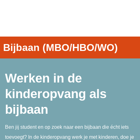
Bijbaan (MBO/HBO/WO)
Werken in de
kinderopvang als
bijbaan
Ben jij student en op zoek naar een bijbaan die écht iets
toevoegt? In de kinderopvang werk je met kinderen, doe je