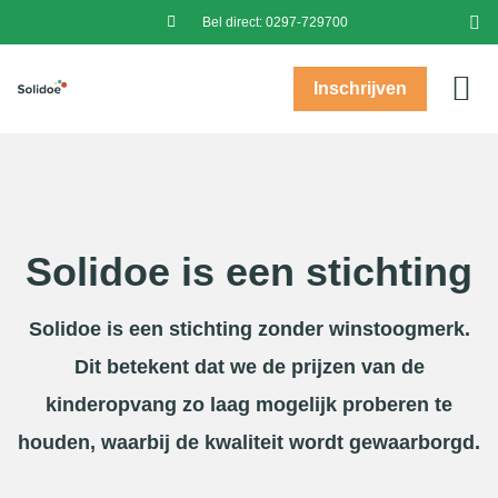
Bel direct:
0297-729700
Inschrijven
Prak
Baby’s (0-2)
Peuters (2-4)
Kinde
Over
Postc
Inl
In
Solidoe is een stichting
Solidoe is een stichting zonder winstoogmerk.
Dit betekent dat we de prijzen van de
kinderopvang zo laag mogelijk proberen te
houden, waarbij de kwaliteit wordt gewaarborgd.