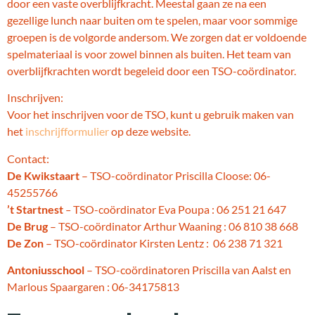
door een vaste overblijfkracht. Meestal gaan ze na een
gezellige lunch naar buiten om te spelen, maar voor sommige
groepen is de volgorde andersom. We zorgen dat er voldoende
spelmateriaal is voor zowel binnen als buiten. Het team van
overblijfkrachten wordt begeleid door een TSO-coördinator.
Inschrijven:
Voor het inschrijven voor de TSO, kunt u gebruik maken van
het
inschrijfformulier
op deze website.
Contact:
De Kwikstaart
– TSO-coördinator Priscilla Cloose: 06-
45255766
’t Startnest
–
TSO-coördinator Eva Poupa : 06 251 21 647
De Brug
– TSO-coördinator Arthur Waaning : 06 810 38 668
De Zon
– TSO-coördinator Kirsten Lentz : 06 238 71 321
Antoniusschool
– TSO-coördinatoren Priscilla van Aalst en
Marlous Spaargaren : 06-34175813