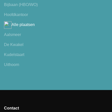
Bijbaan (HBO/WO)
Hoofdkantoor
Alle plaatsen
Aalsmeer
De Kwakel
Kudelstaart
Uithoorn
Contact