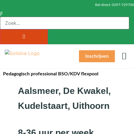
Bel direct:
0297-729700
Inschrijven
Prak
Baby’s (0-2)
Peuters (2-4)
Kinder
Over
Postc
Inl
In
Pedagogisch professional BSO/KDV flexpool
Aalsmeer, De Kwakel,
Kudelstaart, Uithoorn
8-36 uur per week