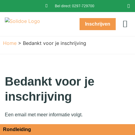
Bel direct:
0297-729700
Inschrijven
Prak
Baby’s (0-2)
Peuters (2-4)
Kinde
Over
Postc
Inl
In
Home
>
Bedankt voor je inschrijving
Bedankt voor je
inschrijving
Een email met meer informatie volgt.
Rondleiding