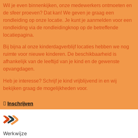
Wil je even binnenkijken, onze medewerkers ontmoeten en
de sfeer proeven? Dat kan! We geven je graag een
rondleiding op onze locatie. Je kunt je aanmelden voor een
rondleiding via de rondleidingknop op de betreffende
locatiepagina.
Bij bijna al onze kinderdagverblijf locaties hebben we nog
ruimte voor nieuwe kinderen. De beschikbaarheid is
afhankelijk van de leeftijd van je kind en de gewenste
opvangdagen.
Heb je interesse? Schrijf je kind vrijblijvend in en wij
bekijken graag de mogelijkheden voor.
Inschrijven
Werkwijze