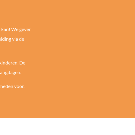
t kan! We geven
iding via de
 kinderen. De
pvangdagen.
jkheden voor.