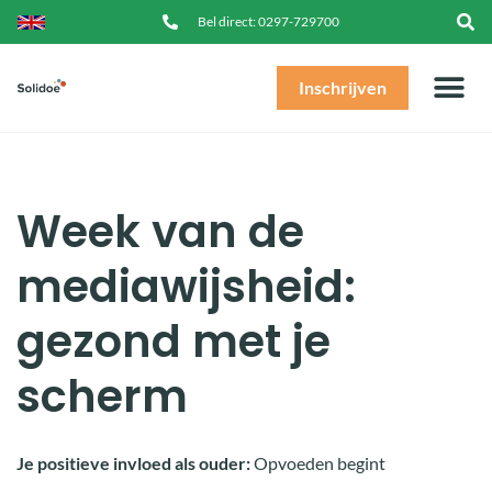
Bel direct:
0297-729700
Inschrijven
Praktis
Peuters (2-4)
Kinderen (
Overig
Postcode 
Inlog
Inlo
Week van de
mediawijsheid:
gezond met je
scherm
Je positieve invloed als ouder:
Opvoeden begint