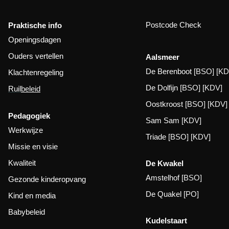
Postcode Check
Praktische info
Openingsdagen
Ouders vertellen
Aalsmeer
De Berenboot
[BSO] [KD
Klachtenregeling
De Dolfijn
[BSO] [KDV]
Ruil
beleid
Oostkroost
[BSO] [KDV]
Pedagogiek
Sam Sam
[KDV]
Werkwijze
Triade
[BSO] [KDV]
Missie en visie
Kwaliteit
De Kwakel
Amstelhof
[BSO]
Gezonde kinderopvang
De Quakel
[PO]
Kind en media
Babybeleid
Kudelstaart