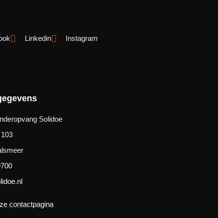
ook
Linkedin
Instagram
gegevens
Kinderopvang Solidoe
 103
alsmeer
9700
lidoe.nl
ze contactpagina