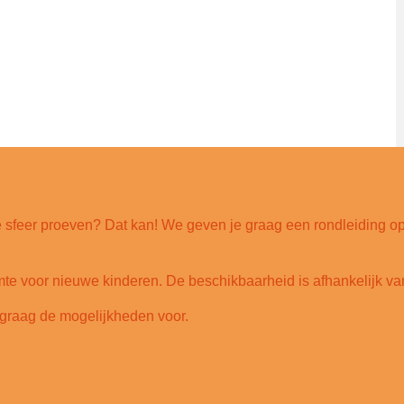
sfeer proeven? Dat kan! We geven je graag een rondleiding op 
imte voor nieuwe kinderen. De beschikbaarheid is afhankelijk v
en graag de mogelijkheden voor.