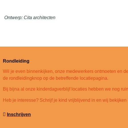
Ontwerp: Cita architecten
Rondleiding
Wil je even binnenkijken, onze medewerkers ontmoeten en de 
de rondleidingknop op de betreffende locatiepagina.
Bij bijna al onze kinderdagverblijf locaties hebben we nog ru
Heb je interesse? Schrijf je kind vrijblijvend in en wij bekijk
Inschrijven