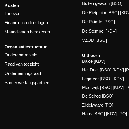
Buiten gewoon
[BSO]
Kosten
De Rietpluim
[BSO] [KDV
Tarieven
De Ruimte
[BSO]
Financiën en toeslagen
De Stempel
[KDV]
Maandlasten berekenen
VZOD
[BSO]
Organisatiestructuur
Oudercommissie
Uithoorn
Baloe
[KDV]
Raad van toezicht
Het Duet
[BSO] [KDV] [
Ondernemingsraad
Legmeer
[BSO] [KDV]
Samenwerkingspartners
Meerwijk
[BSO] [KDV] [
De Scheg
[BSO]
Zijdelwaard
[PO]
Haas
[BSO] [KDV] [PO]