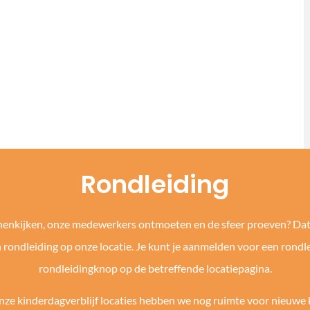
Rondleiding
nnenkijken, onze medewerkers ontmoeten en de sfeer proeven? Da
n rondleiding op onze locatie. Je kunt je aanmelden voor een rondle
rondleidingknop op de betreffende locatiepagina.
 onze kinderdagverblijf locaties hebben we nog ruimte voor nieuwe