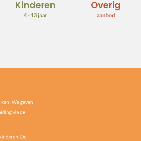
Kinderen
Overig
4 - 13 jaar
aanbod
t kan! We geven
iding via de
 kinderen. De