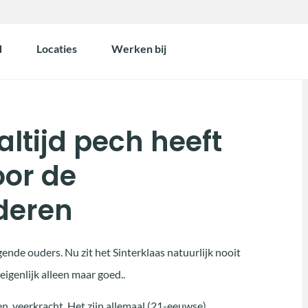
d
Locaties
Werken bij
ltijd pech heeft
oor de
deren
nde ouders. Nu zit het Sinterklaas natuurlijk nooit
 eigenlijk alleen maar goed..
n, veerkracht. Het zijn allemaal (21-eeuwse)