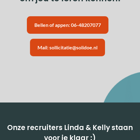
Bellen of appen: 06-48207077
Mail: sollicitatie@solidoe.nl
Onze recruiters Linda & Kelly staan
voor je klaar :)