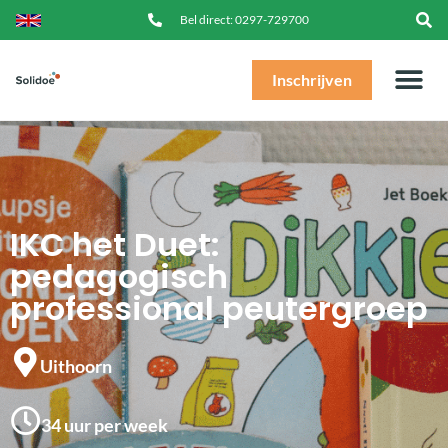
Bel direct:
0297-729700
Inschrijven
IKC het Duet:
pedagogisch
professional peutergroep
Uithoorn
34 uur per week